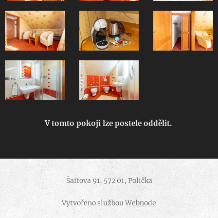
V tomto pokoji lze postele oddělit.
Šaffova 91, 572 01, Polička
Vytvořeno službou
Webnode